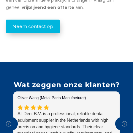
één van onze andere praktijkinrichtingen? Vraag dan
geheel
vrijblijvend een offerte
aan.
Neem contact op
Wat zeggen onze klanten?
Oliver Wang (Metal Parts Manufacturer)
Su
All Dent B.V. is a professional, reliable dental
Al
equipment supplier in the Netherlands with high
ni
precision and hygiene standards. Their clear
zo