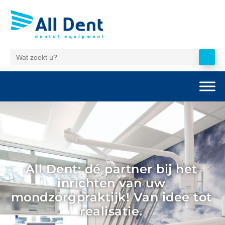
All Dent: dé partner bij het
inrichten van uw
mondzorgpraktijk! Van idee tot
realisatie.