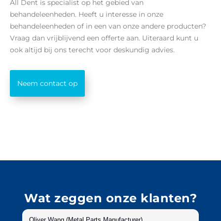
All Dent is specialist op het gebied van
behandeleenheden. Heeft u interesse in onze
behandeleenheden of in een van onze andere producten?
Vraag dan vrijblijvend een offerte aan. Uiteraard kunt u
ook altijd bij ons terecht voor deskundig advies.
Neem contact op
Wat zeggen onze klanten?
Oliver Wang (Metal Parts Manufacturer)
Su