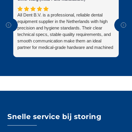
All Dent B.V. is a professional, reliable dental
Al
equipment supplier in the Netherlands with high
ni
precision and hygiene standards. Their clear
zo
technical specs, stable quality requirements, and
be
smooth communication make them an ideal
ve
partner for medical-grade hardware and machined
on
parts.
zi
Fi
Snelle service bij storing