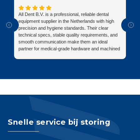
All Dent B.V. is a professional, reliable dental
Al
equipment supplier in the Netherlands with high
ni
precision and hygiene standards. Their clear
zo
technical specs, stable quality requirements, and
be
smooth communication make them an ideal
ve
partner for medical-grade hardware and machined
on
parts.
zi
Fi
Snelle service bij storing