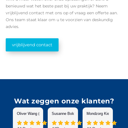
benieuwd wat het beste past bij uw praktijk? Neem
vrijblijvend contact met ons op of vraag een offerte aan.
Ons team staat klaar om u te voorzien van deskundig
advies.
vrijblijvend contact
Wat zeggen onze klanten?
Oliver Wang (Metal Parts Manufacturer)
Susanne Bolouri-de Kruijf
Mondzorg Kieskeurig
Arl