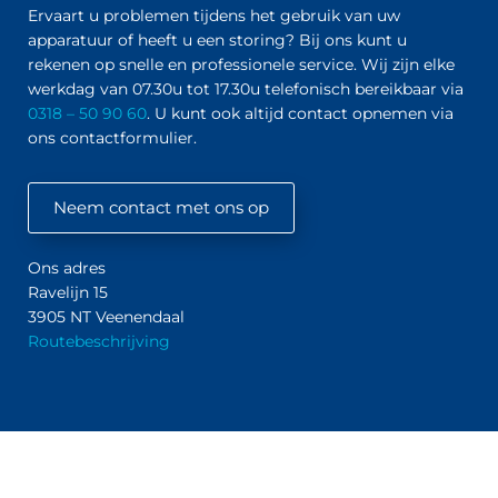
Ervaart u problemen tijdens het gebruik van uw
smooth
professione
Dent. Alles
Gir
apparatuur of heeft u een storing? Bij ons kunt u
communica
el. Ook
keurig op
Aar
rekenen op snelle en professionele service. Wij zijn elke
tion make
voor het
afspraak in
het
werkdag van 07.30u tot 17.30u telefonisch bereikbaar via
them an
onderhoud
één dag
me
0318 – 50 90 60
. U kunt ook altijd contact opnemen via
ideal
kunnen we
geplaatst.
in 
ons contactformulier.
partner for
altijd op hen
Komen
pro
medical-
rekenen; ze
afspraken
grade
zijn goed
na en gaan
Neem contact met ons op
hardware
bereikbaar
professione
and
en denken
el te werk.
machined
echt met je
Personeel
Ons adres
parts.
mee. Fijn
is
Ravelijn 15
om zo’n
deskundig
3905 NT Veenendaal
betrouwbar
en
Routebeschrijving
e partner te
vriendelijk.
hebben.
Zeer
tevreden!
Bedankt
Tom!