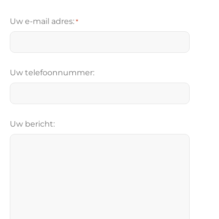
V
o
Uw e-mail adres:
*
o
r
n
a
Uw telefoonnummer:
a
m
Uw bericht: