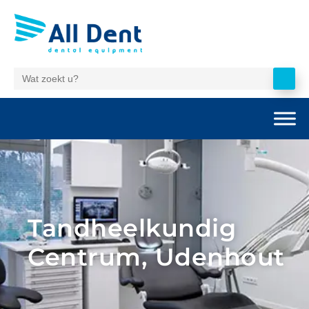
Tandheelkundig
Centrum, Udenhout