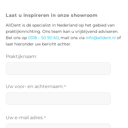
Laat u inspireren in onze showroom
AllDent is dé specialist in Nederland op het gebied van
praktijkinrichting. Ons team kan u vrijblijvend adviseren.
Bel ons op
0318 – 50 90 60
, mail ons via
info@alldent.nl
of
laat hieronder uw bericht achter.
Praktijknaam:
Uw voor- en achternaam:
*
V
o
Uw e-mail adres:
*
o