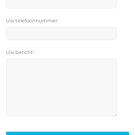
r
n
a
Uw telefoonnummer:
a
m
Uw bericht: