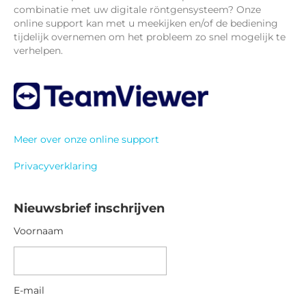
combinatie met uw digitale röntgensysteem? Onze
online support kan met u meekijken en/of de bediening
tijdelijk overnemen om het probleem zo snel mogelijk te
verhelpen.
Meer over onze online support
Privacyverklaring
Nieuwsbrief inschrijven
Voornaam
V
o
o
E-mail
r