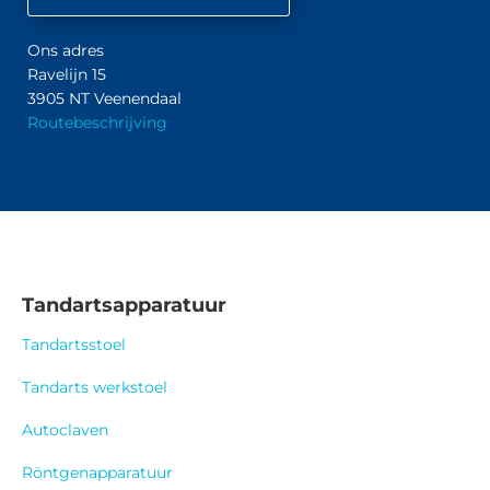
Ons adres
Ravelijn 15
3905 NT Veenendaal
Routebeschrijving
Tandartsapparatuur
Tandartsstoel
Tandarts werkstoel
Autoclaven
Röntgenapparatuur