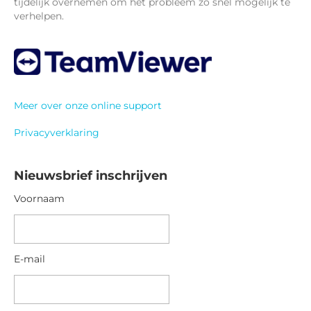
tijdelijk overnemen om het probleem zo snel mogelijk te
verhelpen.
Meer over onze online support
Privacyverklaring
Nieuwsbrief inschrijven
Voornaam
V
o
o
E-mail
r
n
a
a