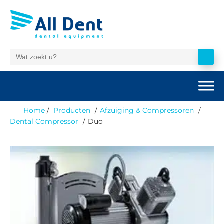
Home
Producten
Afzuiging & Compressoren
Dental Compressor
Duo