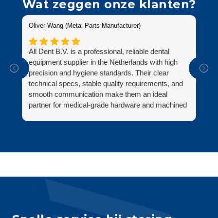
Wat zeggen onze klanten?
Oliver Wang (Metal Parts Manufacturer)
Su
All Dent B.V. is a professional, reliable dental
Al
equipment supplier in the Netherlands with high
ni
precision and hygiene standards. Their clear
zo
technical specs, stable quality requirements, and
be
smooth communication make them an ideal
ve
partner for medical-grade hardware and machined
on
parts.
zi
Fi