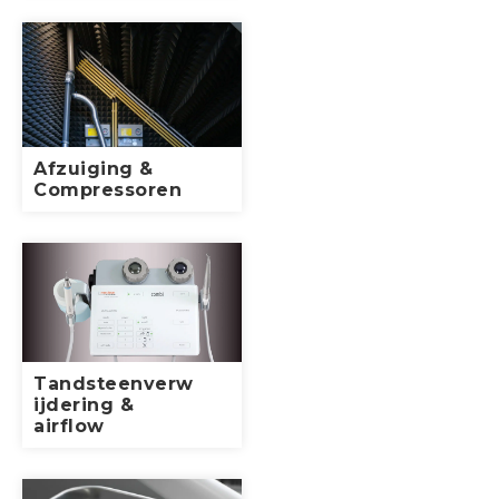
Afzuiging &
Compressoren
Tandsteenverw
ijdering &
airflow