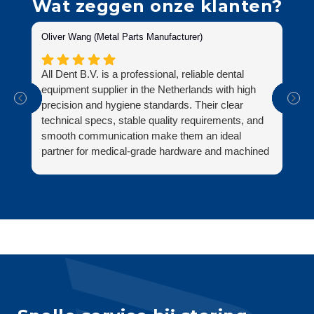
Wat zeggen onze klanten?
Oliver Wang (Metal Parts Manufacturer)
Su
All Dent B.V. is a professional, reliable dental
Al
equipment supplier in the Netherlands with high
ni
precision and hygiene standards. Their clear
zo
technical specs, stable quality requirements, and
be
smooth communication make them an ideal
ve
partner for medical-grade hardware and machined
on
parts.
zi
Fi