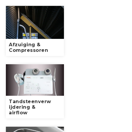
Afzuiging &
Compressoren
Tandsteenverw
ijdering &
airflow